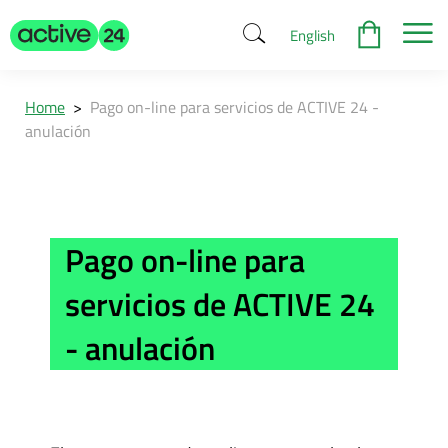
English
Home
>
Pago on-line para servicios de ACTIVE 24 -
anulación
Pago on-line para
servicios de ACTIVE 24
- anulación