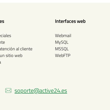
tes
Interfaces web
ciales
Webmail
nte
MySQL
atención al cliente
MSSQL
un sitio web
WebFTP
a
soporte@active24.es