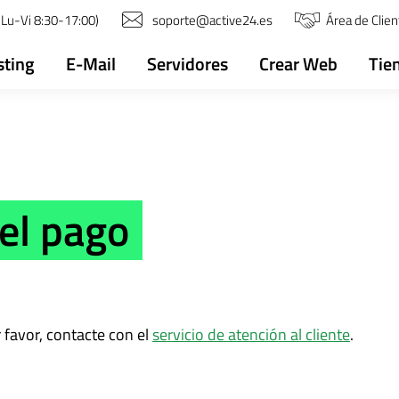
Lu-Vi 8:30-17:00)
soporte@active24.es
Área de Clien
sting
E-Mail
Servidores
Crear Web
Tie
 el pago
 favor, contacte con el
servicio de atención al cliente
.