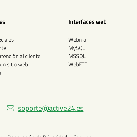
tes
Interfaces web
ciales
Webmail
nte
MySQL
atención al cliente
MSSQL
un sitio web
WebFTP
a
soporte@active24.es