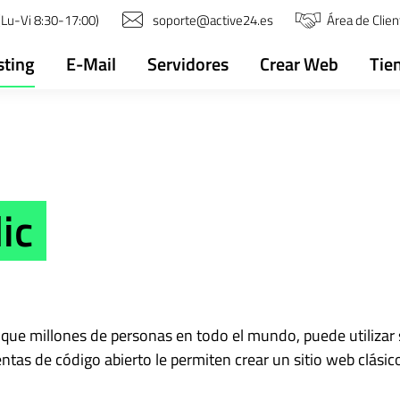
Lu-Vi 8:30-17:00)
soporte@active24.es
Área de Clien
sting
E-Mail
Servidores
Crear Web
Tie
ic
l que millones de personas en todo el mundo, puede utiliza
s de código abierto le permiten crear un sitio web clásico,