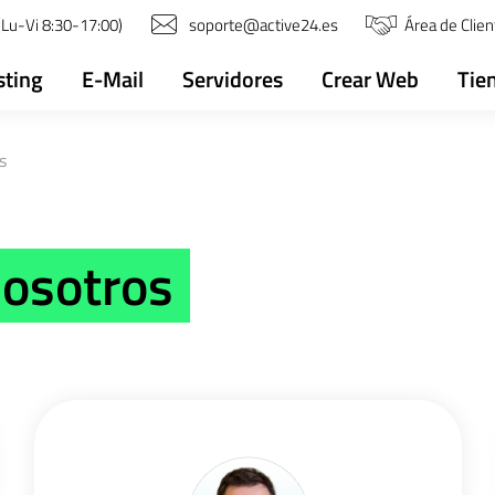
Lu-Vi 8:30-17:00)
soporte@active24.es
Área de Clien
sting
E-Mail
Servidores
Crear Web
Tie
s
nosotros