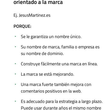
orientado a la marca
Ej. JesusMartinez.es
PORQUE:
Se le garantiza un nombre único.
Su nombre de marca, familia o empresa es
su nombre de dominio.
Construye fácilmente una marca en línea.
La marca se está mejorando.
Una marca fuerte también mejora con
comentarios positivos en la web.
Es adecuado para la estrategia a largo plazo.
Puede usar durante años el mismo nombre