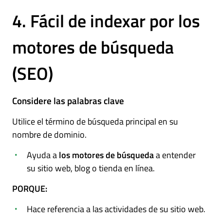
4. Fácil de indexar por los
motores de búsqueda
(SEO)
Considere las palabras clave
Utilice el término de búsqueda principal en su
nombre de dominio.
Ayuda a
los motores de búsqueda
a entender
su sitio web, blog o tienda en línea.
PORQUE:
Hace referencia a las actividades de su sitio web.