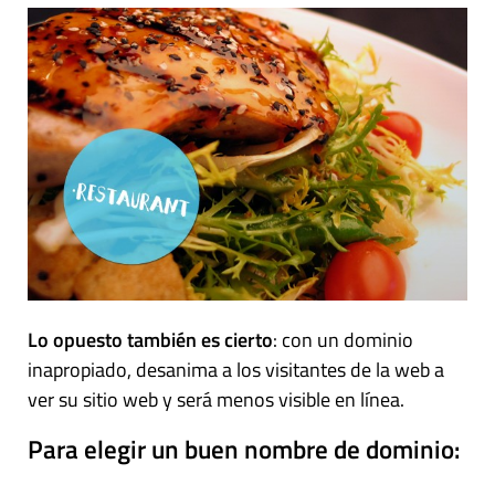
Lo opuesto también es cierto
: con un dominio
inapropiado, desanima a los visitantes de la web a
ver su sitio web y será menos visible en línea.
Para elegir un buen nombre de dominio: