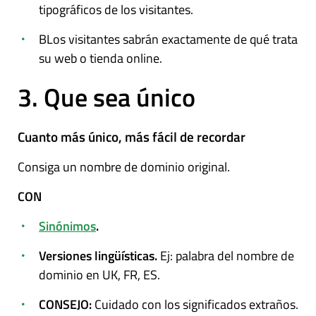
tipográficos de los visitantes.
BLos visitantes sabrán exactamente de qué trata
su web o tienda online.
3. Que sea único
Cuanto más único, más fácil de recordar
Consiga un nombre de dominio original.
CON
Sinónimos
.
Versiones lingüísticas.
Ej: palabra del nombre de
dominio en UK, FR, ES.
CONSEJO:
Cuidado con los significados extraños.