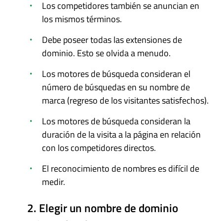
Los competidores también se anuncian en
los mismos términos.
Debe poseer todas las extensiones de
dominio. Esto se olvida a menudo.
Los motores de búsqueda consideran el
número de búsquedas en su nombre de
marca (regreso de los visitantes satisfechos).
Los motores de búsqueda consideran la
duración de la visita a la página en relación
con los competidores directos.
El reconocimiento de nombres es difícil de
medir.
2. Elegir un
nombre de dominio