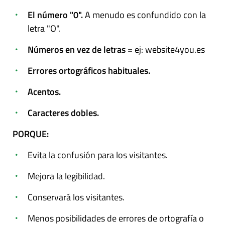
El número "0".
A menudo es confundido con la
letra "O".
Números en vez de letras
= ej: website4you.es
Errores ortográficos habituales.
Acentos.
Caracteres dobles.
PORQUE:
Evita la confusión para los visitantes.
Mejora la legibilidad.
Conservará los visitantes.
Menos posibilidades de errores de ortografía o