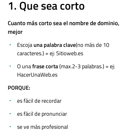
1. Que sea corto
Cuanto más corto sea el nombre de dominio,
mejor
Escoja
una palabra clave
(no más de 10
caracteres.) = ej: Sitioweb.es
O una
frase corta
(max.2-3 palabras.) = ej:
HacerUnaWeb.es
PORQUE:
es fácil de recordar
es fácil de pronunciar
se ve más profesional