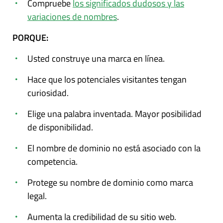
Compruebe
los significados dudosos y las
variaciones de nombres
.
PORQUE:
Usted construye una marca en línea.
Hace que los potenciales visitantes tengan
curiosidad.
Elige una palabra inventada. Mayor posibilidad
de disponibilidad.
El nombre de dominio no está asociado con la
competencia.
Protege su nombre de dominio como marca
legal.
Aumenta la credibilidad de su sitio web.